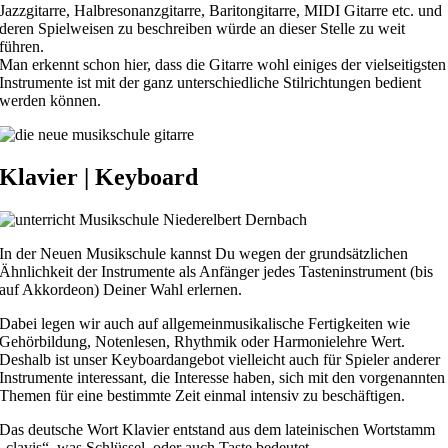
Jazzgitarre, Halbresonanzgitarre, Baritongitarre, MIDI Gitarre etc. und
deren Spielweisen zu beschreiben würde an dieser Stelle zu weit
führen.
Man erkennt schon hier, dass die Gitarre wohl einiges der vielseitigsten
Instrumente ist mit der ganz unterschiedliche Stilrichtungen bedient
werden können.
Klavier | Keyboard
In der Neuen Musikschule kannst Du wegen der grundsätzlichen
Ähnlichkeit der Instrumente als Anfänger jedes Tasteninstrument (bis
auf Akkordeon) Deiner Wahl erlernen.
Dabei legen wir auch auf allgemeinmusikalische Fertigkeiten wie
Gehörbildung, Notenlesen, Rhythmik oder Harmonielehre Wert.
Deshalb ist unser Keyboardangebot vielleicht auch für Spieler anderer
Instrumente interessant, die Interesse haben, sich mit den vorgenannten
Themen für eine bestimmte Zeit einmal intensiv zu beschäftigen.
Das deutsche Wort Klavier entstand aus dem lateinischen Wortstamm
„clavis“, was Schlüssel, oder auch Taste bedeutet.