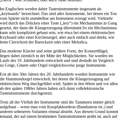
Im Englischen werden daher Tasteninstrumente insgesamt als
„keyboards“ bezeichnet. Das sind alles Instrumente, bei denen ein Ton
vom Spieler nicht unmittelbar am Instrument erzeugt wird. Vielmehr
wird durch das Drücken einer Taste („key“) ein Mechanismus in Gang
gesetzt, der dann die Klangerzeugung übernimmt.So ein Mechanismus
kann sehr kompliziert gebaut sein, wie etwa bei einem elektronischen
Keyboard oder einer Kirchenorgel, aber auch einfach und direkt, wie
beim Clavichord der Barockzeit oder einer Melodica.
Das moderne Klavier und seine größere Form, der Konzertflügel,
liegen dabei ziemlich in der Mitte der Möglichkeiten. Sie wurden im
Laufe des 19. Jahrhunderts entwickelt und sind deshalb im Vergleich
zu Geige, Gitarre oder Orgel vergleichsweise junge Instrumente.
Erst ab den 30er Jahren des 20. Jahrhunderts wurden Instrumente wie
die Hammondorgel entwickelt, bei denen die Klangerzeugung auf
elektrischem Weg durchgeführt wird. Später in den 60ern und vor allen
ab den späten 1980er Jahren haben sich dann vollelektronische
Tasteninstrumente durchgesetzt.
Trotz all der Vielfalt der Instrumente sind die Tastaturen immer gleich
aufgebaut – wenn man vom Knopfakkordeon (Bandoneon etc.) und
anderen selteneren Varianten einmal absieht. Aus diesem Grund komm
jemand, der auf einem bestimmten Tasteninstrument geübt ist, auch auf