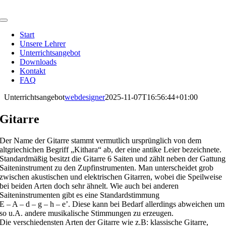
Zum
Inhalt
Toggle
springen
Navigation
Start
Unsere Lehrer
Unterrichtsangebot
Downloads
Kontakt
FAQ
Unterrichtsangebot
webdesigner
2025-11-07T16:56:44+01:00
Gitarre
Der Name der Gitarre stammt vermutlich ursprünglich von dem
altgriechichen Begriff „Kithara“ ab, der eine antike Leier bezeichnete.
Standardmäßig besitzt die Gitarre 6 Saiten und zählt neben der Gattung
Saiteninstrument zu den Zupfinstrumenten. Man unterscheidet grob
zwischen akustischen und elektrischen Gitarren, wobei die Speilweise
bei beiden Arten doch sehr ähnelt. Wie auch bei anderen
Saiteninstrumenten gibt es eine Standardstimmung
E – A – d – g – h – e’. Diese kann bei Bedarf allerdings abweichen um
so u.A. andere musikalische Stimmungen zu erzeugen.
Die verschiedensten Arten der Gitarre wie z.B: klassische Gitarre,