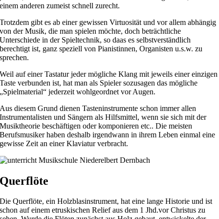
einem anderen zumeist schnell zurecht.
Trotzdem gibt es ab einer gewissen Virtuosität und vor allem abhängig
von der Musik, die man spielen möchte, doch beträchtliche
Unterschiede in der Spieltechnik, so daas es selbstverständlich
berechtigt ist, ganz speziell von Pianistinnen, Organisten u.s.w. zu
sprechen.
Weil auf einer Tastatur jeder mögliche Klang mit jeweils einer einzigen
Taste verbunden ist, hat man als Spieler sozusagen das mögliche
„Spielmaterial“ jederzeit wohlgeordnet vor Augen.
Aus diesem Grund dienen Tasteninstrumente schon immer allen
Instrumentalisten und Sängern als Hilfsmittel, wenn sie sich mit der
Musiktheorie beschäftigen oder komponieren etc.. Die meisten
Berufsmusiker haben deshalb irgendwann in ihrem Leben einmal eine
gewisse Zeit an einer Klaviatur verbracht.
Querflöte
Die Querflöte, ein Holzblasinstrument, hat eine lange Historie und ist
schon auf einem etruskischen Relief aus dem 1 Jhd.vor Christus zu
sehen. Wurde die Flöten zunächst aus Holz gebaut, entwickelte der